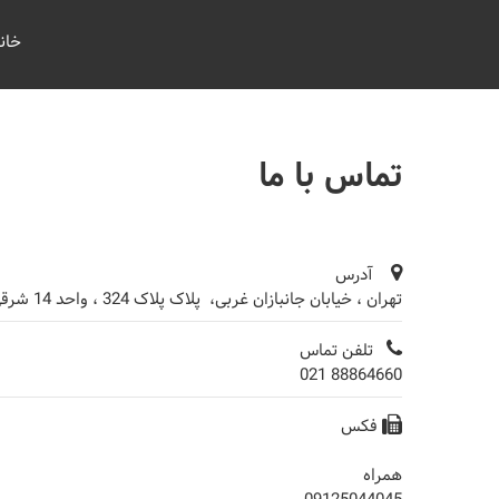
بهینه توان صنعت
خان
بانک خازنی
تماس با ما
آدرس
تهران ، خیابان جانبازان غربی، پلاک پلاک 324 ، واحد 14 شرقی
تلفن تماس
88864660 021
فکس
همراه