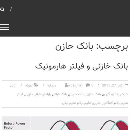
بهینه توان صنعت
بانک خازنی
برچسب: بانک حازن
بانک خازنی و فیلتر هارمونیک
اکتبر 27, 2015
0 دیدگاه
wpadmin
نمونه
آنالیز
,
,
,
,
,
,
,
شبکه
اندازه گیری
بانک حازن
بانک خازنی
بانک فیلتر
پارامتر
فیلتر خازنی
فیلتر
,
,
,
هارمونیک
کنتاکتور خازنی
هارمونیک
هارمونیکی