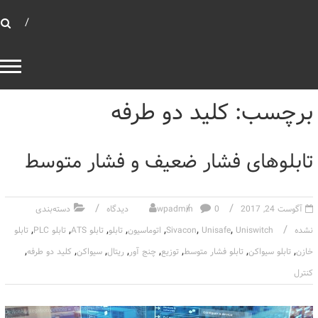
بهینه توان صنعت
بانک خازنی
برچسب: کلید دو طرفه
تابلوهای فشار ضعیف و فشار متوسط
آگوست 24, 2017
0 دیدگاه
wpadmin
دسته‌بندی
,
,
,
,
,
,
,
نشده
Uniswitch
Unisafe
Sivacon
اتوماسیون
تابلو
تابلو ATS
تابلو PLC
تابلو
,
,
,
,
,
,
,
,
خازن
تابلو سیواکن
تابلو فشار متوسط
توزیع
چنج آور
ریتال
سیواکن
کلید دو طرفه
کنترل