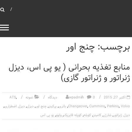
بهینه توان صنعت
بانک خازنی
برچسب: چنج اور
منابع تغذیه بحرانی ( یو پی اس، دیزل
ژنراتور و ژنراتور گازی)
,
اکتبر 27, 2015
0 دیدگاه
wpadmin
نمونه
ATS
,
,
,
,
,
,
,
,
,
Volvo
Perkins
Cummins
Changeover
باتری
پرکینز
چنج اور
دیزل
دیزل اضطراری
,
,
,
,
,
,
دیزل ژنراتور
شارژر
کامینز
کوبله
کوپله فابریک
ولوو
یو پی اس