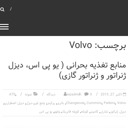
بهینه توان صنعت
بانک خازنی
برچسب: Volvo
منابع تغذیه بحرانی ( یو پی اس، دیزل
ژنراتور و ژنراتور گازی)
,
اکتبر 27, 2015
0 دیدگاه
wpadmin
نمونه
ATS
,
,
,
,
,
,
,
,
,
Volvo
Perkins
Cummins
Changeover
باتری
پرکینز
چنج اور
دیزل
دیزل اضطراری
,
,
,
,
,
,
دیزل ژنراتور
شارژر
کامینز
کوبله
کوپله فابریک
ولوو
یو پی اس